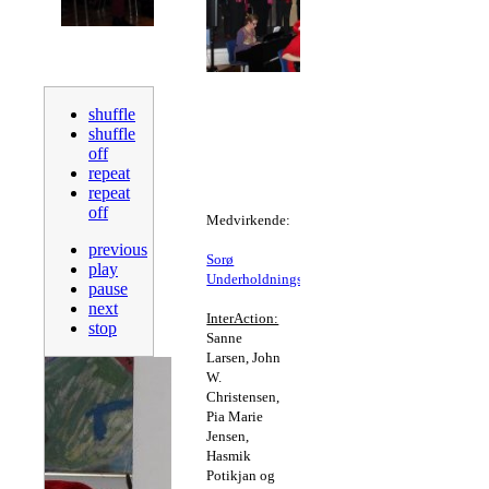
shuffle
shuffle
off
repeat
repeat
off
Medvirkende:
previous
Sorø
play
Underholdningskor.
pause
next
InterAction:
stop
Sanne
Larsen, John
W.
Christensen,
Pia Marie
Jensen,
Hasmik
Potikjan og