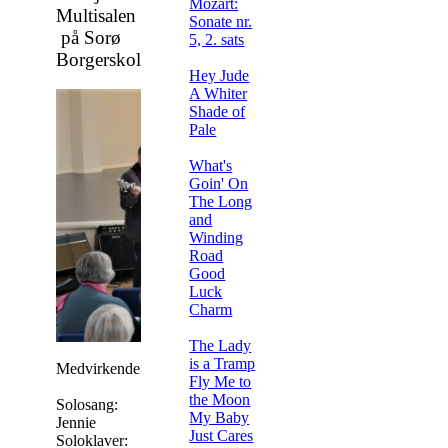
Mozart:
Multisalen
Sonate nr.
på Sorø
5, 2. sats
Borgerskole
Hey Jude
A Whiter
Shade of
Pale
What's
Goin' On
The Long
and
Winding
Road
Good
Luck
Charm
The Lady
is a Tramp
Medvirkende:
Fly Me to
the Moon
Solosang:
My Baby
Jennie
Just Cares
Soloklaver: