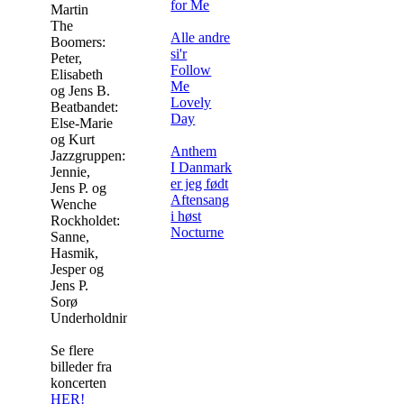
for Me
Martin
The
Alle andre
Boomers:
si'r
Peter,
Follow
Elisabeth
Me
og Jens B.
Lovely
Beatbandet:
Day
Else-Marie
og Kurt
Anthem
Jazzgruppen:
I Danmark
Jennie,
er jeg født
Jens P. og
Aftensang
Wenche
i høst
Rockholdet:
Nocturne
Sanne,
Hasmik,
Jesper og
Jens P.
Sorø
Underholdningskor
Se flere
billeder fra
koncerten
HER!