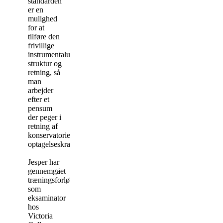
standarden
er en
mulighed
for at
tilføre den
frivillige
instrumentalundervisning
struktur og
retning, så
man
arbejder
efter et
pensum
der peger i
retning af
konservatoriernes
optagelseskrav.
Jesper har
gennemgået
træningsforløbet
som
eksaminator
hos
Victoria