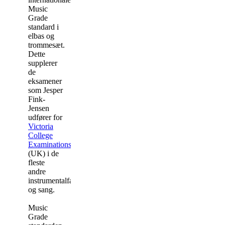
Music
Grade
standard i
elbas og
trommesæt.
Dette
supplerer
de
eksamener
som Jesper
Fink-
Jensen
udfører for
Victoria
College
Examinations
(UK) i de
fleste
andre
instrumentalfag
og sang.
Music
Grade