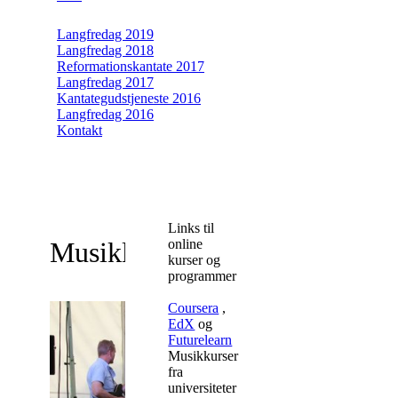
Langfredag 2019
Langfredag 2018
Reformationskantate 2017
Langfredag 2017
Kantategudstjeneste 2016
Langfredag 2016
Kontakt
Links til
Musiklærer
online
kurser og
programmer
Coursera
,
EdX
og
Futurelearn
Musikkurser
fra
universiteter