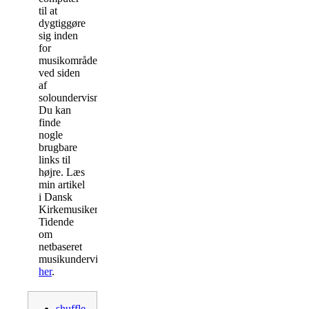
til at
dygtiggøre
sig inden
for
musikområdet
ved siden
af
soloundervisningen.
Du kan
finde
nogle
brugbare
links til
højre. Læs
min artikel
i Dansk
Kirkemusiker
Tidende
om
netbaseret
musikundervisning
her
.
shuffle