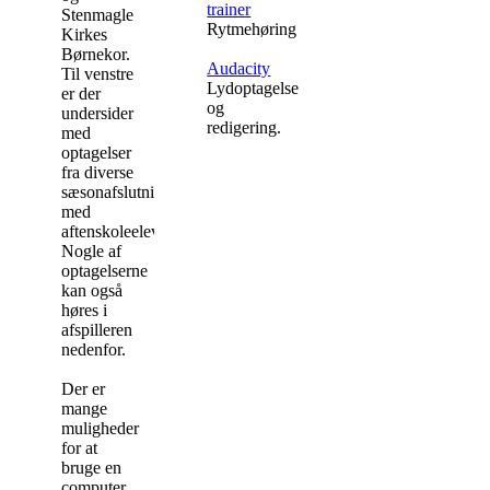
trainer
Stenmagle
Rytmehøring
Kirkes
Børnekor.
Audacity
Til venstre
Lydoptagelse
er der
og
undersider
redigering.
med
optagelser
fra diverse
sæsonafslutninger
med
aftenskoleeleverne.
Nogle af
optagelserne
kan også
høres i
afspilleren
nedenfor.
Der er
mange
muligheder
for at
bruge en
computer