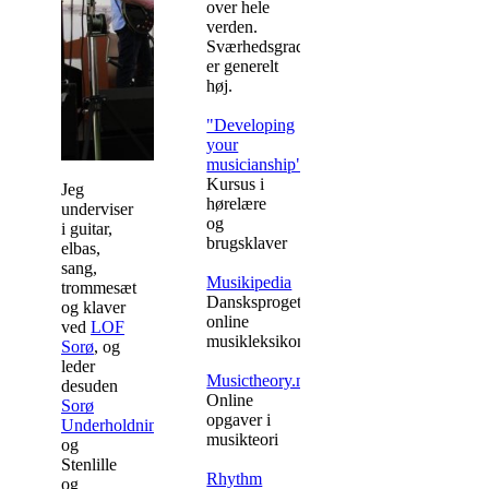
over hele
verden.
Sværhedsgraden
er generelt
høj.
"Developing
your
musicianship"
Kursus i
Jeg
hørelære
underviser
og
i guitar,
brugsklaver
elbas,
sang,
Musikipedia
trommesæt
Dansksproget
og klaver
online
ved
LOF
musikleksikon
Sorø
, og
leder
Musictheory.net
desuden
Online
Sorø
opgaver i
Underholdningskor
musikteori
og
Stenlille
Rhythm
og