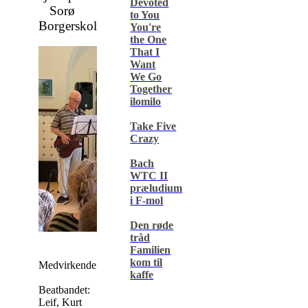
Devoted
Sorø
to You
Borgerskole
You're
the One
That I
Want
We Go
Together
ilomilo
Take Five
Crazy
Bach
WTC II
præludium
i F-mol
Den røde
tråd
Familien
kom til
Medvirkende:
kaffe
Beatbandet:
Leif, Kurt